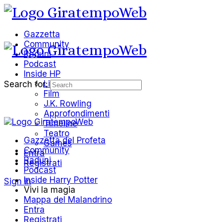
Gazzetta
Community
Raduni
Podcast
Inside HP
Libri
Search for:
Film
J.K. Rowling
Approfondimenti
Timeline
Teatro
Gazzetta del Profeta
Games
Community
Entra
Raduni
Registrati
Podcast
Inside Harry Potter
Sign in
Vivi la magia
Mappa del Malandrino
Entra
Registrati